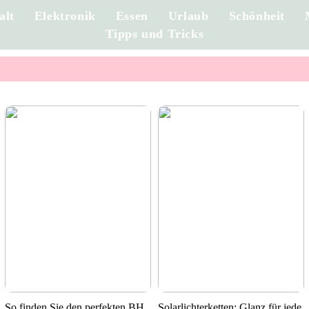
alt
Elektronik
Essen
Urlaub
Schönheit
Tipps und Tricks
So finden Sie den perfekten BH
Solarlichterketten: Glanz für jede