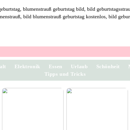
burtstag, blumenstrauß geburtstag bild, bild geburtstagsstr
umenstrauß, bild blumenstrauß geburtstag kostenlos, bild gebu
alt
Elektronik
Essen
Urlaub
Schönheit
Tipps und Tricks