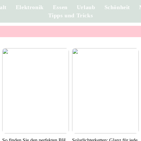
alt
Elektronik
Essen
Urlaub
Schönheit
Tipps und Tricks
So finden Sie den perfekten BH
Solarlichterketten: Glanz für jede