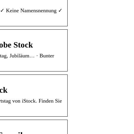
ung ✓ Keine Namensnennung ✓
dobe Stock
rtag, Jubiläum… · Bunter
ock
stag von iStock. Finden Sie