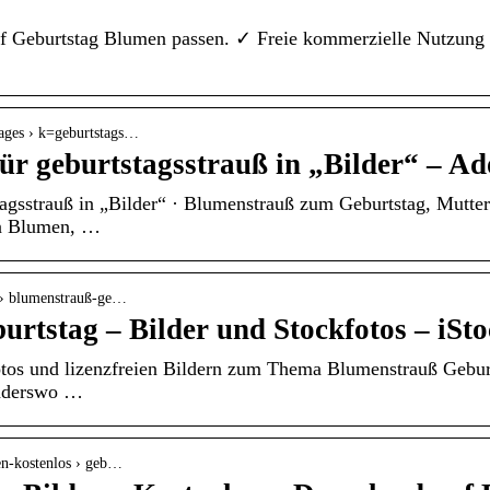
riff Geburtstag Blumen passen. ✓ Freie kommerzielle Nutz
mages › k=geburtstags…
für geburtstagsstrauß in „Bilder“ – A
tagsstrauß in „Bilder“ · Blumenstrauß zum Geburtstag, Mutte
en Blumen, …
s › blumenstrauß-ge…
rtstag – Bilder und Stockfotos – iSt
otos und lizenzfreien Bildern zum Thema Blumenstrauß Geburt
anderswo …
ren-kostenlos › geb…