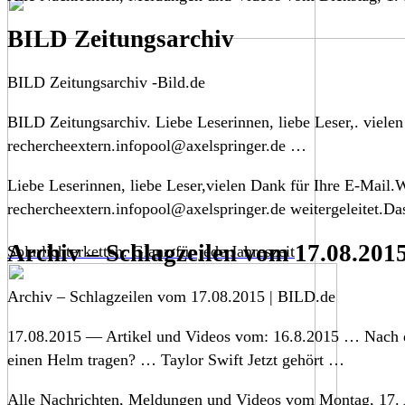
BILD Zeitungsarchiv
BILD Zeitungsarchiv -Bild.de
BILD Zeitungsarchiv. Liebe Leserinnen, liebe Leser,. viele
rechercheextern.infopool@axelspringer.de …
Liebe Leserinnen, liebe Leser,vielen Dank für Ihre E-Mail.
rechercheextern.infopool@axelspringer.de weitergeleitet.Da
Archiv – Schlagzeilen vom 17.08.201
Solarlichterketten: Glanz für jede Jahreszeit
Archiv – Schlagzeilen vom 17.08.2015 | BILD.de
17.08.2015 — Artikel und Videos vom: 16.8.2015 … Nach de
einen Helm tragen? … Taylor Swift Jetzt gehört …
Alle Nachrichten, Meldungen und Videos vom Montag, 17. 