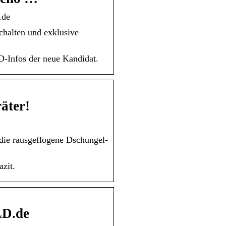
.de
halten und exklusive
D-Infos der neue Kandidat.
äter!
die rausgeflogene Dschungel-
zit.
LD.de