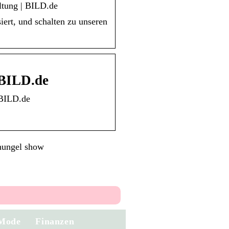
ltung | BILD.de
iert, und schalten zu unseren
 BILD.de
 BILD.de
hungel show
Mode
Finanzen