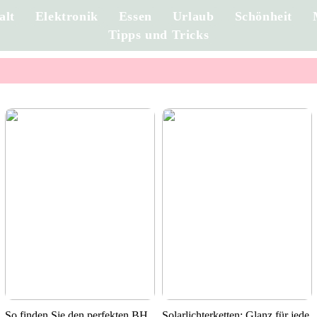
alt
Elektronik
Essen
Urlaub
Schönheit
Tipps und Tricks
So finden Sie den perfekten BH
Solarlichterketten: Glanz für jede