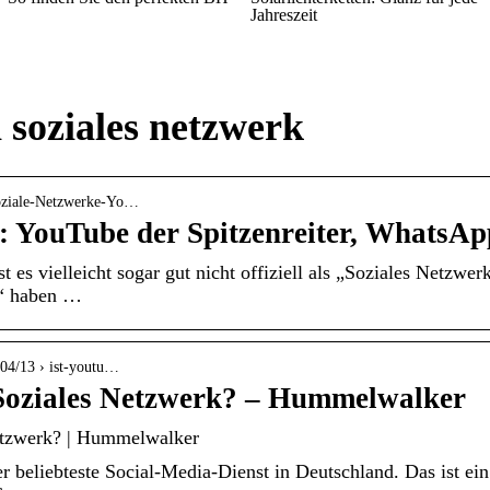
Jahreszeit
n soziales netzwerk
Soziale-Netzwerke-Yo…
e: YouTube der Spitzenreiter, WhatsA
es vielleicht sogar gut nicht offiziell als „Soziales Netzwe
e“ haben …
04/13 › ist-youtu…
 Soziales Netzwerk? – Hummelwalker
etzwerk? | Hummelwalker
 beliebteste Social-Media-Dienst in Deutschland. Das ist ei