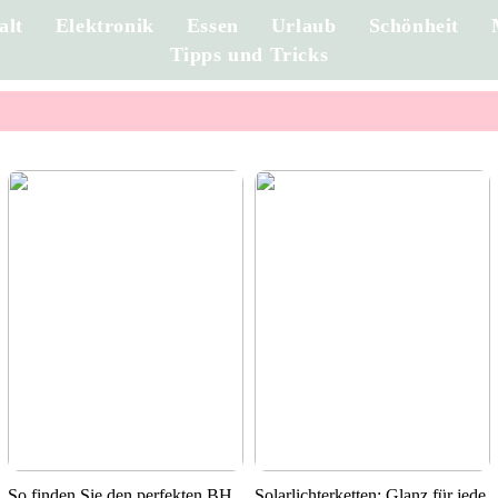
alt
Elektronik
Essen
Urlaub
Schönheit
Tipps und Tricks
So finden Sie den perfekten BH
Solarlichterketten: Glanz für jede