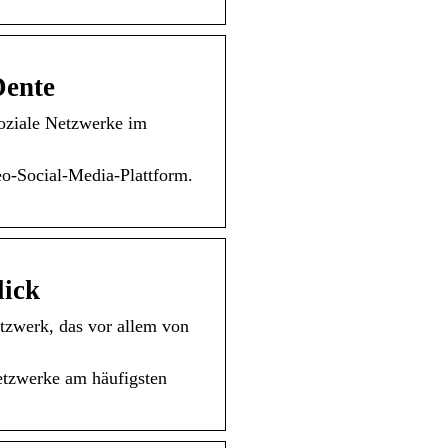
Dente
oziale Netzwerke im
eo-Social-Media-Plattform.
lick
etzwerk, das vor allem von
etzwerke am häufigsten