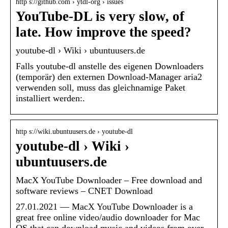
http s://github.com › ytdl-org › issues
YouTube-DL is very slow, of
late. How improve the speed?
youtube-dl › Wiki › ubuntuusers.de
Falls youtube-dl anstelle des eigenen Downloaders
(temporär) den externen Download-Manager aria2
verwenden soll, muss das gleichnamige Paket
installiert werden:.
http s://wiki.ubuntuusers.de › youtube-dl
youtube-dl › Wiki ›
ubuntuusers.de
MacX YouTube Downloader – Free download and
software reviews – CNET Download
27.01.2021 — MacX YouTube Downloader is a
great free online video/audio downloader for Mac
OS that can download music and videos from over