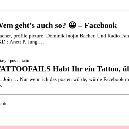
Wem geht’s auch so? 😀 – Facebook
cher, profile picture. Dominik Inojin Bacher. Und Radio Fan
XD ; Anett P. Jung …
asy › posts › tatto…
TATTOOFAILS Habt Ihr ein Tattoo, 
re. Join … Nur wenn ich das posten würde, würde Facebook mi
e.
ook