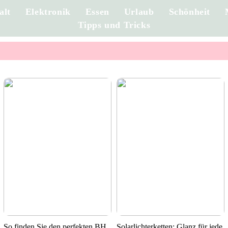
alt
Elektronik
Essen
Urlaub
Schönheit
Tipps und Tricks
So finden Sie den perfekten BH
Solarlichterketten: Glanz für jede