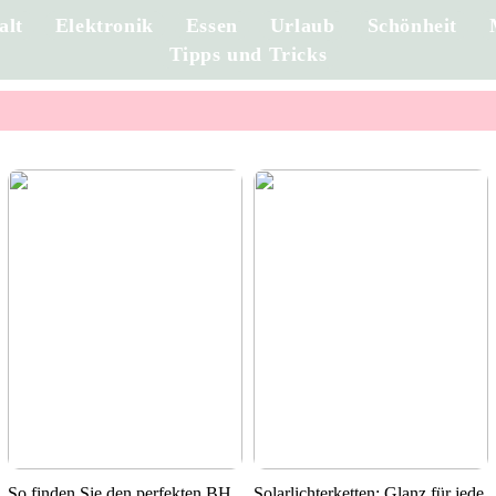
alt
Elektronik
Essen
Urlaub
Schönheit
Tipps und Tricks
So finden Sie den perfekten BH
Solarlichterketten: Glanz für jede