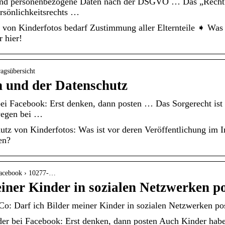
ind personenbezogene Daten nach der DSGVO … Das „Recht a
rsönlichkeitsrechts …
on Kinderfotos bedarf Zustimmung aller Elternteile ➧ Was is
 hier!
ragsübersicht
n und der Datenschutz
i Facebook: Erst denken, dann posten … Das Sorgerecht ist f
wegen bei …
tz von Kinderfotos: Was ist vor deren Veröffentlichung im In
en?
› facebook › 10277-…
einer Kinder in sozialen Netzwerken p
o: Darf ich Bilder meiner Kinder in sozialen Netzwerken po
lder bei Facebook: Erst denken, dann posten Auch Kinder habe