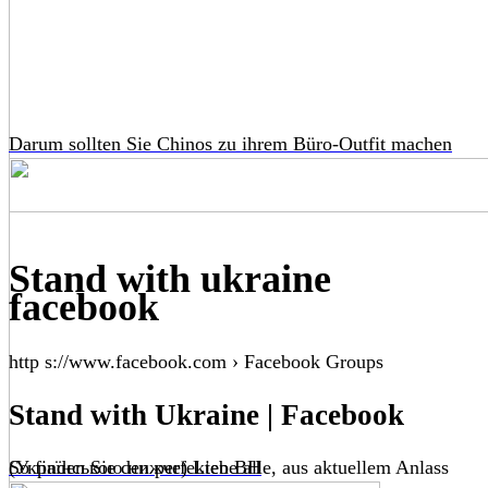
Darum sollten Sie Chinos zu ihrem Büro-Outfit machen
Stand with ukraine
facebook
http s://www.facebook.com › Facebook Groups
Stand with Ukraine | Facebook
So finden Sie den perfekten BH
(Українською нижче) Liebe alle, aus aktuellem Anlass