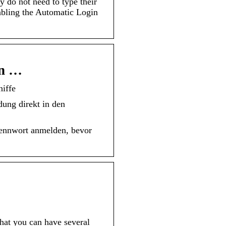
y do not need to type their
nabling the Automatic Login
en …
iffe
ung direkt in den
Kennwort anmelden, bevor
hat you can have several