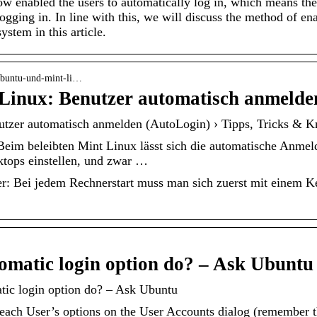
ow enabled the users to automatically log in, which means the
gging in. In line with this, we will discuss the method of e
stem in this article.
 ubuntu-und-mint-li…
Linux: Benutzer automatisch anmeld
tzer automatisch anmelden (AutoLogin) › Tipps, Tricks & Kn
eim beleibten Mint Linux lässt sich die automatische Anmeld
ktops einstellen, und zwar …
r: Bei jedem Rechnerstart muss man sich zuerst mit einem 
omatic login option do? – Ask Ubuntu
tic login option do? – Ask Ubuntu
each User’s options on the User Accounts dialog (remember t