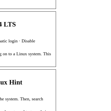
04 LTS
tic login · Disable
og on to a Linux system. This
nux Hint
 the system. Then, search