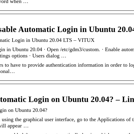
sword when …
sable Automatic Login in Ubuntu 20.
matic Login in Ubuntu 20.04 LTS – VITUX
n in Ubuntu 20.04 · Open /etc/gdm3/custom. · Enable automa
tings options · Users dialog …
rs to have to provide authentication information in order to l
rsonal…
tomatic Login on Ubuntu 20.04? – Li
gin on Ubuntu 20.04?
 using the graphical user interface, go to the Applications of
 will appear …