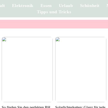
alt
Elektronik
Essen
Urlaub
Schönheit
Tipps und Tricks
So finden Sie den perfekten BH
Solarlichterketten: Glanz für jede