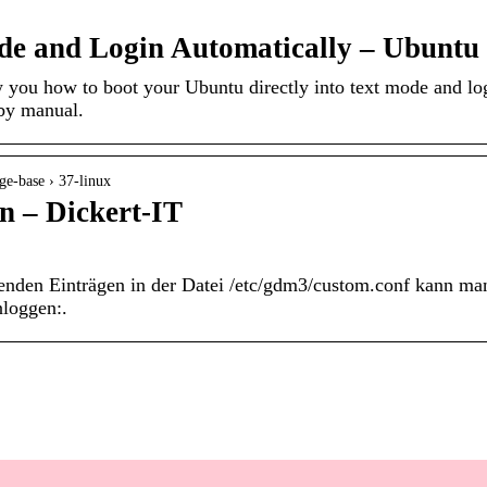
de and Login Automatically – Ubuntu
w you how to boot your Ubuntu directly into text mode and lo
by manual.
ge-base › 37-linux
n – Dickert-IT
enden Einträgen in der Datei /etc/gdm3/custom.conf kann man
nloggen:.