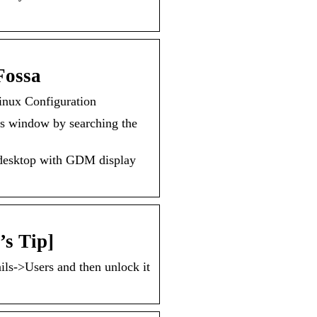
Fossa
inux Configuration
 window by searching the
 desktop with GDM display
’s Tip]
ils->Users and then unlock it