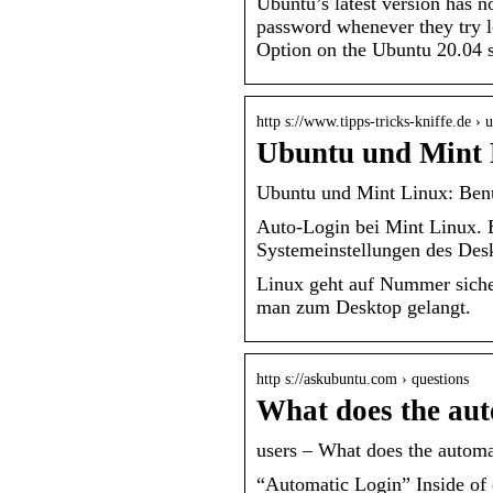
Ubuntu’s latest version has n
password whenever they try lo
Option on the Ubuntu 20.04 sy
http s://www.tipps-tricks-kniffe.de ›
Ubuntu und Mint 
Ubuntu und Mint Linux: Benu
Auto-Login bei Mint Linux. B
Systemeinstellungen des Des
Linux geht auf Nummer siche
man zum Desktop gelangt.
http s://askubuntu.com › questions
What does the aut
users – What does the automa
“Automatic Login” Inside of 