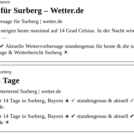
Bayern
für Surberg – Wetter.de
rsage für Surberg | wetter.de
steigen heute maximal auf 14 Grad Celsius. In der Nacht wir
ie …
 ✔ Aktuelle Wettervorhersage stundengenau für heute & die 
age & Wetterbericht Surberg ☀
Surberg
4 Tage
tertrend Surberg | wetter.de
r 14 Tage in Surberg, Bayern ☀️ ✓ stundengenau & aktuell ✓
de.
r 14 Tage in Surberg, Bayern ☀️ ✔ stundengenau & aktuell ✔
.de ☀