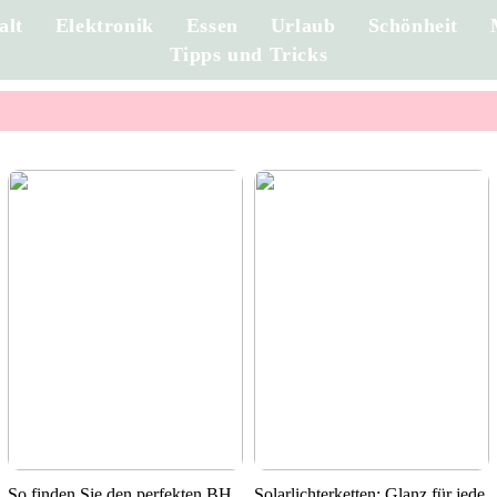
alt
Elektronik
Essen
Urlaub
Schönheit
Tipps und Tricks
So finden Sie den perfekten BH
Solarlichterketten: Glanz für jede