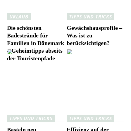
URLAUB
TIPPS UND TRICKS
Die schönsten
Gewächshausprofile –
Badestrände für
Was ist zu
Familien in Dänemark
berücksichtigen?
– Geheimtipps abseits
der Touristenpfade
TIPPS UND TRICKS
TIPPS UND TRICKS
Basteln neu
Effizienz auf der